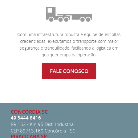
Com uma infraestrutura robusta e equipe de escoltas
credenciadas, executamos o transporte com maior
segurança e tranquilidade, facilitando a logística em
qualquer etapa da operação.
FALE CONOSCO
CONCÓRDIA SC
49 3444 8416
BR 153 - Km 95 Dist. Industrial
CEP 89713.160 Concórdia - SC
PIRACICABA SP